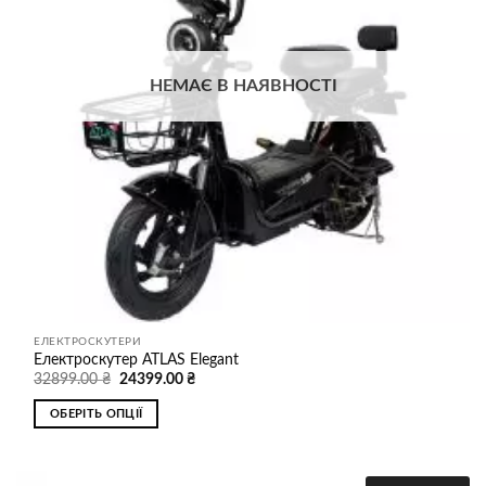
на
сторінці
товару
НЕМАЄ В НАЯВНОСТІ
ЕЛЕКТРОСКУТЕРИ
Електроскутер ATLAS Elegant
Оригінальна
Поточна
32899.00
₴
24399.00
₴
ціна:
ціна:
32899.00 ₴.
24399.00 ₴.
ОБЕРІТЬ ОПЦІЇ
Цей
товар
має