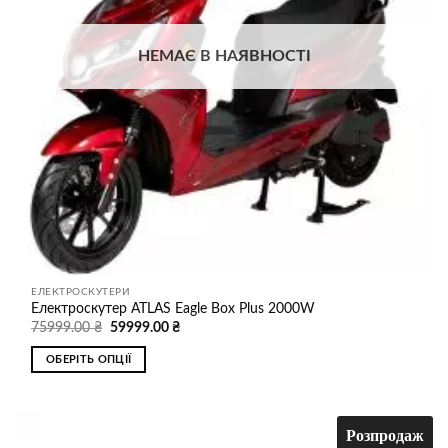
сторінці
товару
НЕМАЄ В НАЯВНОСТІ
ЕЛЕКТРОСКУТЕРИ
Електроскутер ATLAS Eagle Box Plus 2000W
Оригінальна
Поточна
75999.00
₴
59999.00
₴
ціна:
ціна:
75999.00 ₴.
59999.00 ₴.
ОБЕРІТЬ ОПЦІЇ
Цей
товар
має
Розпродаж
кілька