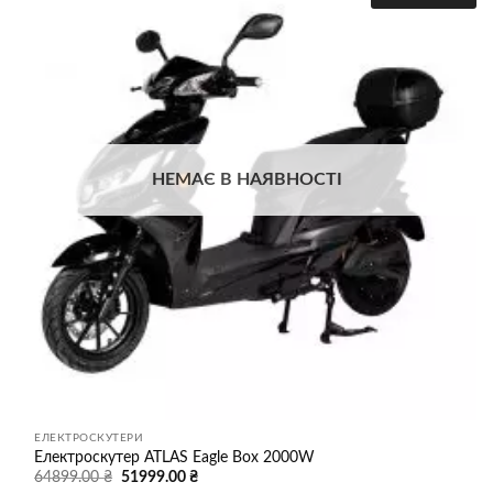
варіантів.
Додати
до
Параметри
списку
можна
бажань
вибрати
на
сторінці
товару
НЕМАЄ В НАЯВНОСТІ
ЕЛЕКТРОСКУТЕРИ
Електроскутер ATLAS Eagle Box 2000W
Оригінальна
Поточна
64899.00
₴
51999.00
₴
ціна:
ціна: