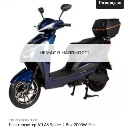
Розпродаж
кілька
варіантів.
Додати
до
Параметри
списку
можна
бажань
вибрати
на
сторінці
товару
НЕМАЄ В НАЯВНОСТІ
ЕЛЕКТРОСКУТЕРИ
Електроскутер ATLAS Spider 2 Box 2000W Plus