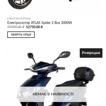
ЕЛЕКТРОСКУТЕРИ
Електроскутер ATLAS Spider 2 Box 2000W
Оригінальна
Поточна
59399.00
₴
52750.00
₴
ціна:
ціна:
59399.00 ₴.
52750.00 ₴.
ОБЕРІТЬ ОПЦІЇ
Цей
товар
має
Розпродаж
кілька
варіантів.
Додати
до
Параметри
списку
можна
бажань
вибрати
на
сторінці
товару
НЕМАЄ В НАЯВНОСТІ