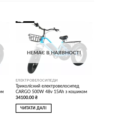
ати
Додати
о
до
ску
списку
ань
бажань
НЕМАЄ В НАЯВНОСТІ
ЕЛЕКТРОВЕЛОСИПЕДИ
Триколісний електровелосипед
ом
CARGO 500W 48v 15Ah з кошиком
34100.00
₴
ЧИТАТИ ДАЛІ