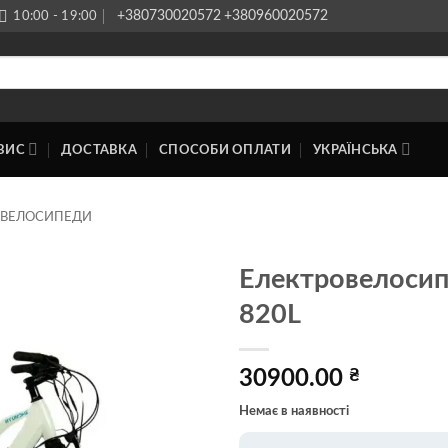
+380730020572
+380960020572
10:00 - 19:00
ВИС
ДОСТАВКА
СПОСОБИ ОПЛАТИ
УКРАЇНСЬКА
ОВЕЛОСИПЕДИ
Електровелоси
820L
Додати
до
списку
бажань
30900.00
₴
Немає в наявності