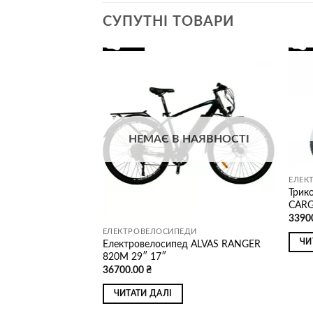
СУПУТНІ ТОВАРИ
Додати
Додати
до
до
списку
списку
бажань
бажань
НАЯВНОСТІ
НЕМАЄ В НАЯВНОСТІ
ЕЛЕК
Трик
CARG
3390
ДИ
ЕЛЕКТРОВЕЛОСИПЕДИ
ЧИ
д ALVAS RANGER
Електровелосипед ALVAS RANGER
820M 29″ 17″
36700.00
₴
ЧИТАТИ ДАЛІ