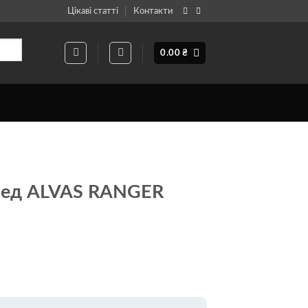
Цікаві статті
Контакти
0.00
₴
пед ALVAS RANGER