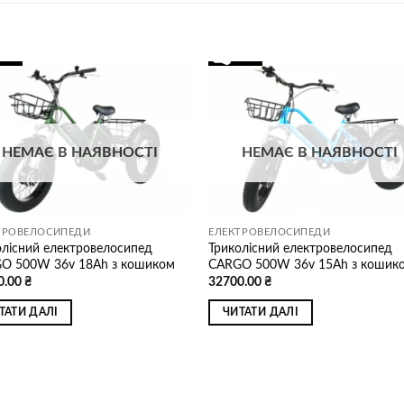
Додати
Дод
до
д
списку
спи
бажань
баж
НЕМАЄ В НАЯВНОСТІ
НЕМАЄ В НАЯВНОСТІ
ТРОВЕЛОСИПЕДИ
ЕЛЕКТРОВЕЛОСИПЕДИ
олісний електровелосипед
Триколісний електровелосипед
O 500W 36v 18Ah з кошиком
CARGO 500W 36v 15Ah з кошик
0.00
₴
32700.00
₴
ТАТИ ДАЛІ
ЧИТАТИ ДАЛІ