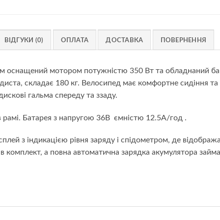
ВІДГУКИ (0)
ОПЛАТА
ДОСТАВКА
ПОВЕРНЕННЯ
ом оснащений мотором потужністю 350 Вт та обладнаний б
ста, складає 180 кг. Велосипед має комфортне сидіння та к
дискові гальма спереду та ззаду.
в рамі. Батарея з напругою 36В ємністю 12.5А/год .
сплей з індикацією рівня заряду і спідометром, де відображ
в комплект, а повна автоматична зарядка акумулятора займа