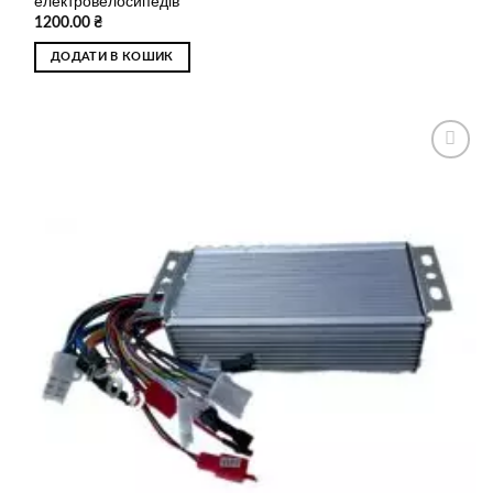
електровелосипедів
1200.00
₴
ДОДАТИ В КОШИК
Додати
до
списку
бажань