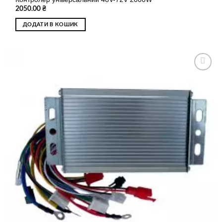
2050.00
₴
ДОДАТИ В КОШИК
Додати
до
списку
бажань