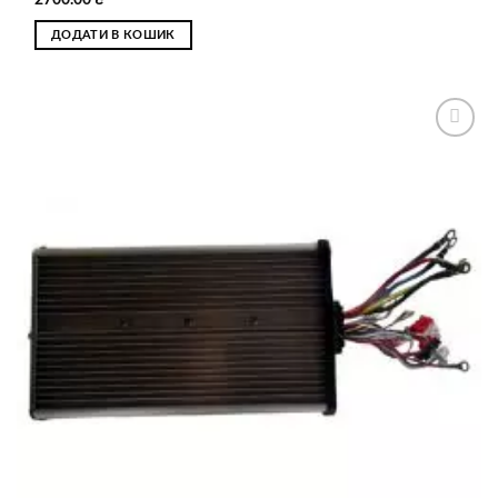
ДОДАТИ В КОШИК
Додати
до
списку
бажань