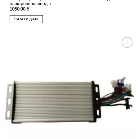
електровелосипедів
1050.00
₴
ЧИТАТИ ДАЛІ
Додати
до
списку
бажань