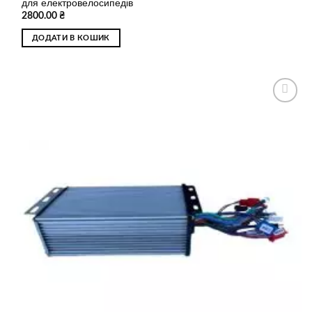
для електровелосипедів
2800.00
₴
ДОДАТИ В КОШИК
Додати
до
списку
бажань