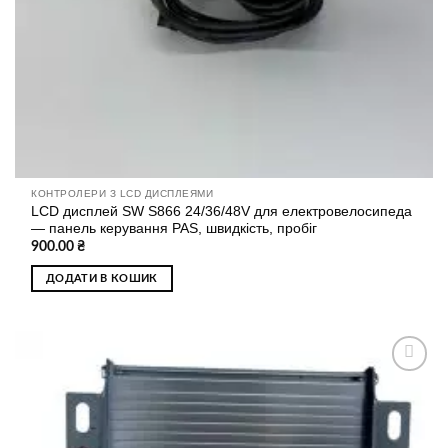
КОНТРОЛЕРИ З LCD ДИСПЛЕЯМИ
LCD дисплей SW S866 24/36/48V для електровелосипеда
— панель керування PAS, швидкість, пробіг
900.00
₴
ДОДАТИ В КОШИК
Додати
до
списку
бажань