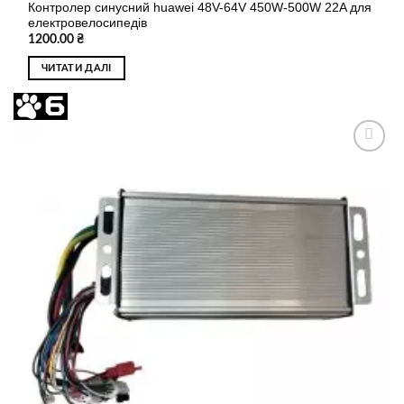
Контролер синусний huawei 48V-64V 450W-500W 22A для
електровелосипедів
1200.00
₴
ЧИТАТИ ДАЛІ
Додати
до
списку
бажань