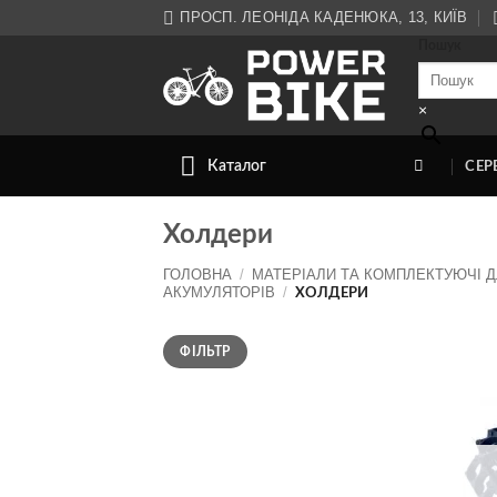
Skip
ПРОСП. ЛЕОНІДА КАДЕНЮКА, 13, КИЇВ
to
Пошук
content
×
Каталог
СЕР
Холдери
ГОЛОВНА
/
МАТЕРІАЛИ ТА КОМПЛЕКТУЮЧІ 
АКУМУЛЯТОРІВ
/
ХОЛДЕРИ
Мінімальна
Найбільша
ФІЛЬТР
ціна
ціна