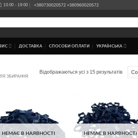
10:00 - 19:00
+380730020572
+380960020572
ВИС
ДОСТАВКА
СПОСОБИ ОПЛАТИ
УКРАЇНСЬКА
Відсор
Відображаються усі з 15 результатів
ДЛЯ ЗБИРАННЯ
за
популя
Додати
Дод
до
д
списку
спи
бажань
баж
НЕМАЄ В НАЯВНОСТІ
НЕМАЄ В НАЯВНОСТІ