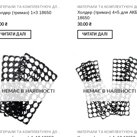
МАТЕРІАЛИ ТА КОМПЛЕКТУЮЧІ ДЛЯ ЗБИРАННЯ АКУМУЛЯТОРІВ
Холдер (тримач) 4×5 для АК
олдер (тримач) 1×3 18650
18650
.00
₴
30.00
₴
ЧИТАТИ ДАЛІ
ЧИТАТИ ДАЛІ
Додати
Дод
до
д
списку
спи
бажань
баж
НЕМАЄ В НАЯВНОСТІ
НЕМАЄ В НАЯВНОСТІ
МАТЕРІАЛИ ТА КОМПЛЕКТУЮЧІ ДЛЯ ЗБИРАННЯ АКУМУЛЯТОРІВ