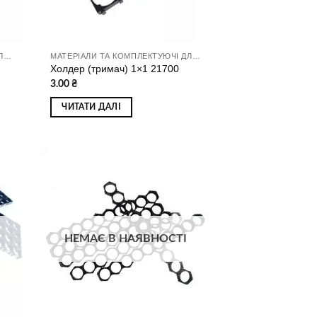
МАТЕРІАЛИ ТА КОМПЛЕКТУЮЧІ ДЛЯ ЗБИРАННЯ АКУМУЛЯТОРІВ
МАТЕРІАЛИ ТА КОМПЛЕКТУЮЧІ ДЛЯ ЗБИРАННЯ АКУМУЛЯТОРІВ
Холдер (тримач) 1×1 21700
3.00
₴
ЧИТАТИ ДАЛІ
ати
Додати
о
до
ску
списку
ань
бажань
НЕМАЄ В НАЯВНОСТІ