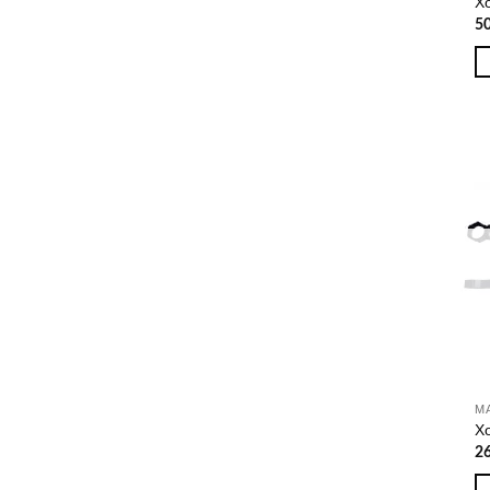
Х
5
Х
2