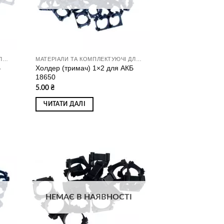
МАТЕРІАЛИ ТА КОМПЛЕКТУЮЧІ ДЛЯ ЗБИРАННЯ АКУМУЛЯТОРІВ
МАТЕРІАЛИ ТА КОМПЛЕКТУЮЧІ ДЛЯ ЗБИРАННЯ АКУМУЛЯТОРІВ
Б
Холдер (тримач) 1×2 для АКБ
18650
5.00
₴
ЧИТАТИ ДАЛІ
ати
Додати
о
до
ску
списку
ань
бажань
НЕМАЄ В НАЯВНОСТІ