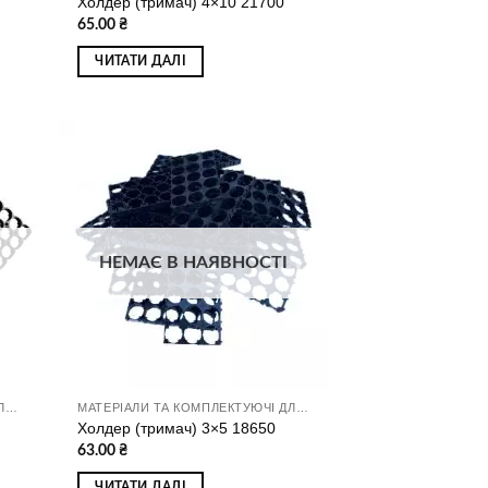
Холдер (тримач) 4×10 21700
65.00
₴
ЧИТАТИ ДАЛІ
ати
Додати
о
до
ску
списку
ань
бажань
НЕМАЄ В НАЯВНОСТІ
МАТЕРІАЛИ ТА КОМПЛЕКТУЮЧІ ДЛЯ ЗБИРАННЯ АКУМУЛЯТОРІВ
МАТЕРІАЛИ ТА КОМПЛЕКТУЮЧІ ДЛЯ ЗБИРАННЯ АКУМУЛЯТОРІВ
Холдер (тримач) 3×5 18650
63.00
₴
ЧИТАТИ ДАЛІ