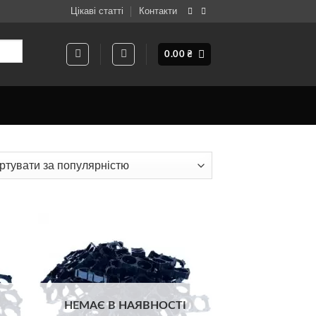
Цікаві статті
Контакти
0.00
₴
товано
рністю
ати
Додати
о
до
ску
списку
ань
бажань
НЕМАЄ В НАЯВНОСТІ