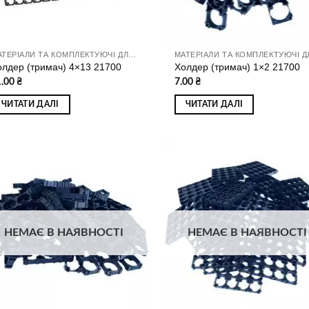
МАТЕРІАЛИ ТА КОМПЛЕКТУЮЧІ ДЛЯ ЗБИРАННЯ АКУМУЛЯТОРІВ
олдер (тримач) 4×13 21700
Холдер (тримач) 1×2 21700
1.00
₴
7.00
₴
ЧИТАТИ ДАЛІ
ЧИТАТИ ДАЛІ
Додати
Дод
до
д
списку
спи
бажань
баж
НЕМАЄ В НАЯВНОСТІ
НЕМАЄ В НАЯВНОСТІ