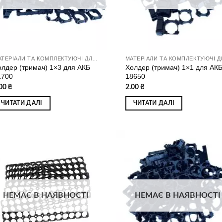
МАТЕРІАЛИ ТА КОМПЛЕКТУЮЧІ ДЛЯ ЗБИРАННЯ АКУМУЛЯТОРІВ
олдер (тримач) 1×3 для АКБ
Холдер (тримач) 1×1 для АК
1700
18650
.00
₴
2.00
₴
ЧИТАТИ ДАЛІ
ЧИТАТИ ДАЛІ
Додати
Дод
до
д
списку
спи
бажань
баж
НЕМАЄ В НАЯВНОСТІ
НЕМАЄ В НАЯВНОСТІ