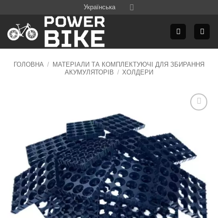
Skip
Українська
to
content
ГОЛОВНА
/
МАТЕРІАЛИ ТА КОМПЛЕКТУЮЧІ ДЛЯ ЗБИРАННЯ
АКУМУЛЯТОРІВ
/
ХОЛДЕРИ
Додати
до
списку
бажань