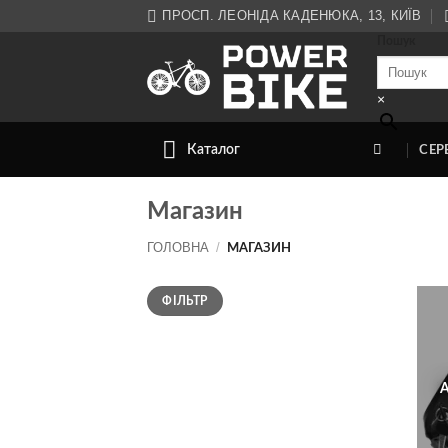
Skip
ПРОСП. ЛЕОНІДА КАДЕНЮКА, 13, КИЇВ
to
Пошук
content
×
Каталог
СЕР
Магазин
ГОЛОВНА
/
МАГАЗИН
Мінімальна
Найбільша
ФІЛЬТР
ціна
ціна