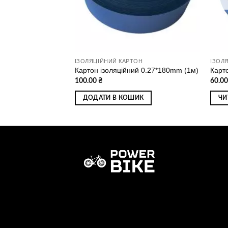
ІЗОЛЯЦІЙНИЙ КАРТОН
ІЗОЛ
 50mm (33м)
Картон ізоляційний 0.27*180mm (1м)
Карт
100.00
₴
60.0
ИК
ДОДАТИ В КОШИК
ЧИ