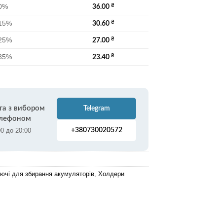
0%
₴
36.00
15%
₴
30.60
25%
₴
27.00
35%
₴
23.40
га з вибором
Telegram
елефоном
00 до 20:00
+380730020572
ючі для збирання акумуляторів
,
Холдери