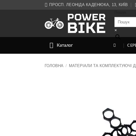
Skip
ПРОСП. ЛЕОНІДА КАДЕНЮКА, 13, КИЇВ
to
Пошук
content
×
Каталог
СЕР
ГОЛОВНА
/
МАТЕРІАЛИ ТА КОМПЛЕКТУЮЧІ Д