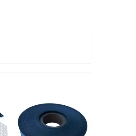
ати
Додати
о
до
ску
списку
ань
бажань