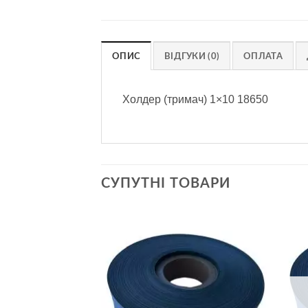
ОПИС
ВІДГУКИ (0)
ОПЛАТА
Холдер (тримач) 1×10 18650
СУПУТНІ ТОВАРИ
Додати
Додати
до
до
списку
списку
бажань
бажань