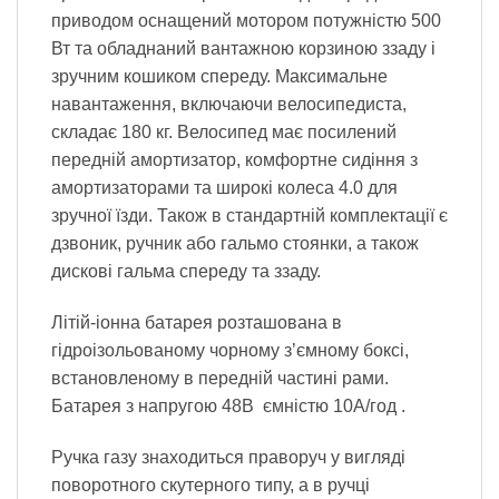
приводом оснащений мотором потужністю 500
Вт та обладнаний вантажною корзиною ззаду і
зручним кошиком спереду. Максимальне
навантаження, включаючи велосипедиста,
складає 180 кг. Велосипед має посилений
передній амортизатор, комфортне сидіння з
амортизаторами та широкі колеса 4.0 для
зручної їзди. Також в стандартній комплектації є
дзвоник, ручник або гальмо стоянки, а також
дискові гальма спереду та ззаду.
Літій-іонна батарея розташована в
гідроізольованому чорному з’ємному боксі,
встановленому в передній частині рами.
Батарея з напругою 48В ємністю 10А/год .
Ручка газу знаходиться праворуч у вигляді
поворотного скутерного типу, а в ручці