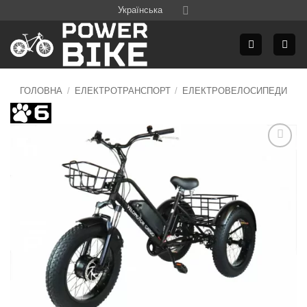
Skip
Українська
to
content
ГОЛОВНА
/
ЕЛЕКТРОТРАНСПОРТ
/
ЕЛЕКТРОВЕЛОСИПЕДИ
Додати
до
списку
бажань