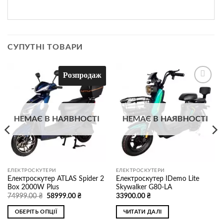
СУПУТНІ ТОВАРИ
Розпродаж
Додати
Додати
до
до
списку
списку
бажань
бажань
НЕМАЄ В НАЯВНОСТІ
НЕМАЄ В НАЯВНОСТІ
ЕЛЕКТРОСКУТЕРИ
ЕЛЕКТРОСКУТЕРИ
Електроскутер ATLAS Spider 2
Електроскутер IDemo Lite
Box 2000W Plus
Skywalker G80-LA
Оригінальна
Поточна
74999.00
₴
58999.00
₴
33900.00
₴
ціна:
ціна:
74999.00 ₴.
58999.00 ₴.
ОБЕРІТЬ ОПЦІЇ
ЧИТАТИ ДАЛІ