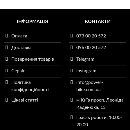
Цей
товар
має
кілька
ІНФОРМАЦІЯ
КОНТАКТИ
варіантів.
Параметри
Оплата
073 00 20 572
можна
вибрати
Доставка
096 00 20 572
на
сторінці
Повернення товарів
Telegram
товару
Сервіс
Instagram
Політика
info@power-
конфіденційності
bike.com.ua
Цікаві статті
м.Київ просп. Леоніда
Каденюка, 13
Графік роботи: 10:00-
20:00