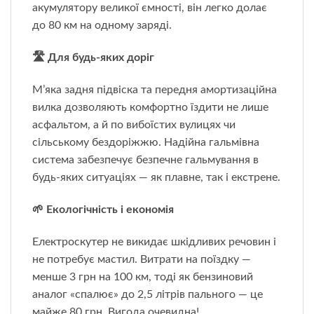
акумулятору великої ємності, він легко долає
до 80 км на одному заряді.
🛣️ Для будь-яких доріг
М’яка задня підвіска та передня амортизаційна
вилка дозволяють комфортно їздити не лише
асфальтом, а й по вибоїстих вулицях чи
сільському бездоріжжю. Надійна гальмівна
система забезпечує безпечне гальмування в
будь-яких ситуаціях — як плавне, так і екстрене.
🌱 Екологічність і економія
Електроскутер не викидає шкідливих речовин і
не потребує мастил. Витрати на поїздку —
менше 3 грн на 100 км, тоді як бензиновий
аналог «спалює» до 2,5 літрів пального — це
майже 80 грн. Вигода очевидна!