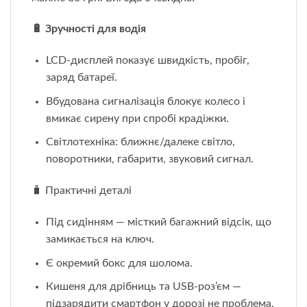
🔋 Зручності для водія
LCD-дисплей показує швидкість, пробіг,
заряд батареї.
Вбудована сигналізація блокує колесо і
вмикає сирену при спробі крадіжки.
Світлотехніка: ближнє/далеке світло,
поворотники, габарити, звуковий сигнал.
🧳 Практичні деталі
Під сидінням — місткий багажний відсік, що
замикається на ключ.
Є окремий бокс для шолома.
Кишеня для дрібниць та USB-роз’єм —
підзарядити смартфон у дорозі не проблема.