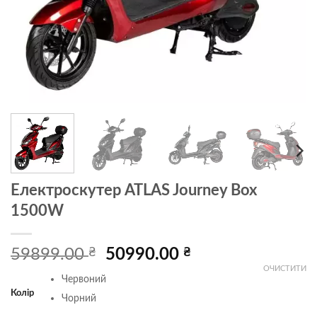
Електроскутер ATLAS Journey Box
1500W
Оригінальна
Поточна
59899.00
₴
50990.00
₴
ціна:
ціна:
ОЧИСТИТИ
Червоний
59899.00 ₴.
50990.00 ₴.
Колір
Чорний