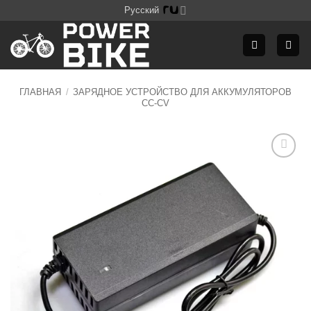
Skip
Русский
to
content
ГЛАВНАЯ
/
ЗАРЯДНОЕ УСТРОЙСТВО ДЛЯ АККУМУЛЯТОРОВ
CC-CV
Додати
до
списку
бажань