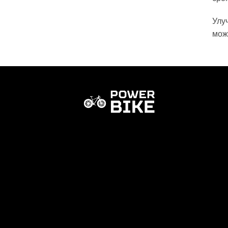
Улу
мож