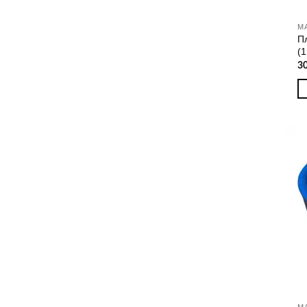
П
(
3