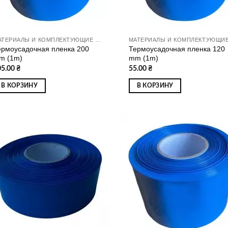
МАТЕРИАЛЫ И КОМПЛЕКТУЮЩИЕ ДЛЯ СБОРКИ АККУМУЛЯТОРОВ
ермоусадочная пленка 200
Термоусадочная пленка 120
m (1m)
mm (1m)
05.00
₴
55.00
₴
В КОРЗИНУ
В КОРЗИНУ
Додати
Дод
до
д
списку
спи
бажань
баж