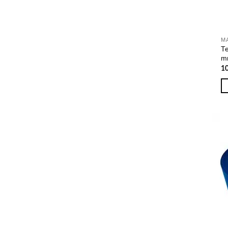
Т
m
1