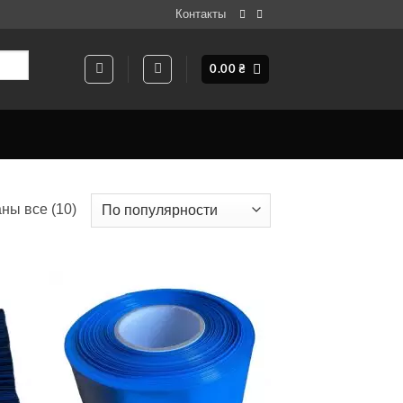
Контакты
0.00
₴
Сортировка:
ны все (10)
по
популярности
ати
Додати
о
до
ску
списку
ань
бажань