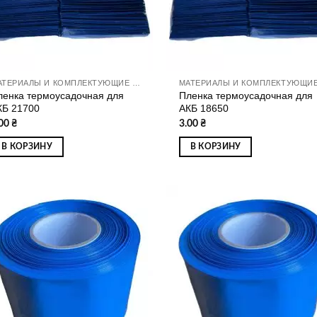
МАТЕРИАЛЫ И КОМПЛЕКТУЮЩИЕ ДЛЯ СБОРКИ АККУМУЛЯТОРОВ
ленка термоусадочная для
Пленка термоусадочная для
КБ 21700
АКБ 18650
.00
₴
3.00
₴
В КОРЗИНУ
В КОРЗИНУ
Додати
Дод
до
д
списку
спи
бажань
баж