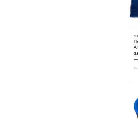
П
А
3