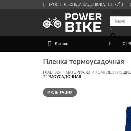
Skip
ПРОСП. ЛЕОНІДА КАДЕНЮКА, 13, КИЇВ
to
Пошук
content
×
Каталог
СЕР
Пленка термоусадочная
ГЛАВНАЯ
/
МАТЕРИАЛЫ И КОМПЛЕКТУЮЩИЕ
ТЕРМОУСАДОЧНАЯ
Минимальная
Максимальная
ФИЛЬТРАЦИЯ
цена
цена