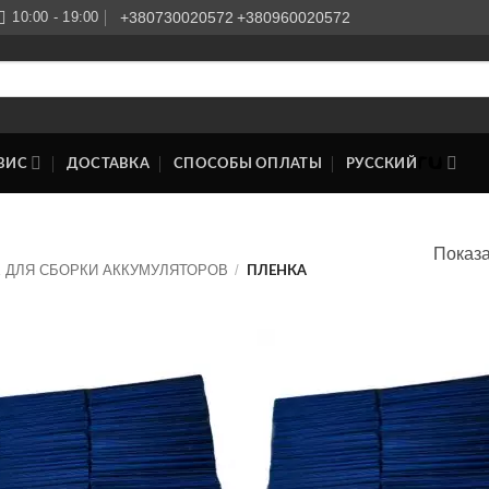
10:00 - 19:00
+380730020572
+380960020572
ВИС
ДОСТАВКА
СПОСОБЫ ОПЛАТЫ
РУССКИЙ
Показа
 ДЛЯ СБОРКИ АККУМУЛЯТОРОВ
/
ПЛЕНКА
Додати
Дод
до
д
списку
спи
бажань
баж