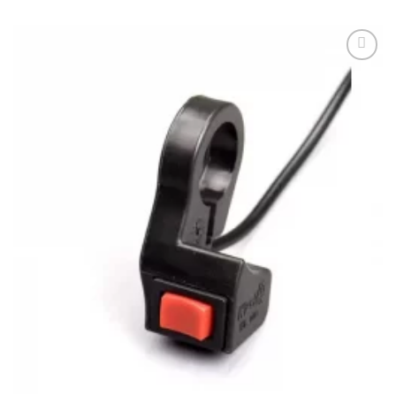
Додати
до
списку
бажань