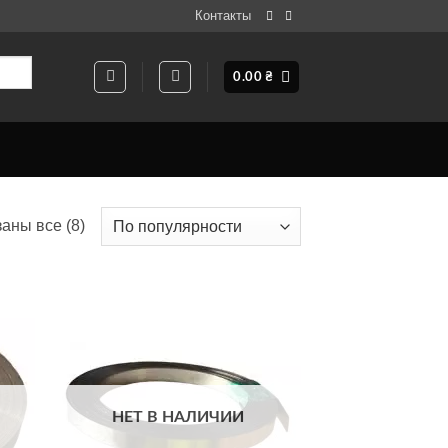
Контакты
0.00
₴
Сортировка:
аны все (8)
по
популярности
ати
Додати
о
до
ску
списку
ань
бажань
НЕТ В НАЛИЧИИ