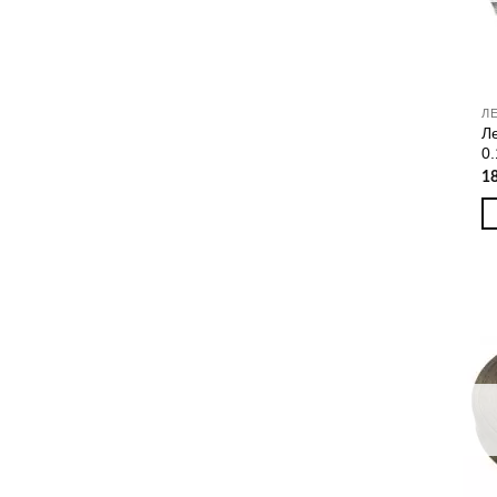
Л
Л
0
1