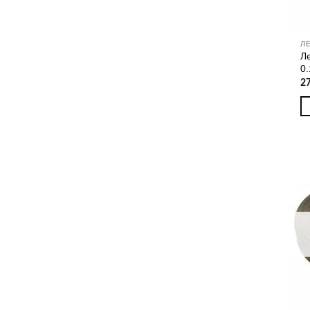
Л
Л
0
2