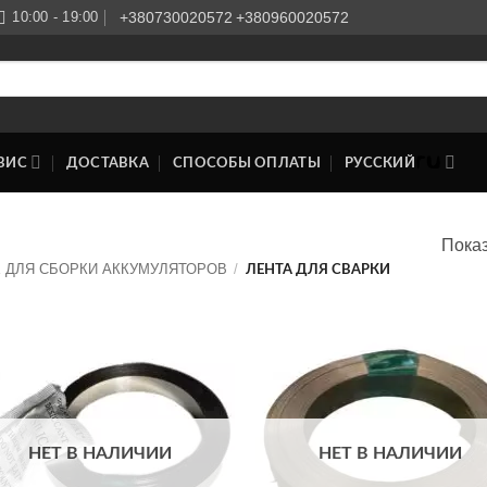
10:00 - 19:00
+380730020572
+380960020572
ВИС
ДОСТАВКА
СПОСОБЫ ОПЛАТЫ
РУССКИЙ
Показ
 ДЛЯ СБОРКИ АККУМУЛЯТОРОВ
/
ЛЕНТА ДЛЯ СВАРКИ
Додати
Дод
до
д
списку
спи
бажань
баж
НЕТ В НАЛИЧИИ
НЕТ В НАЛИЧИИ