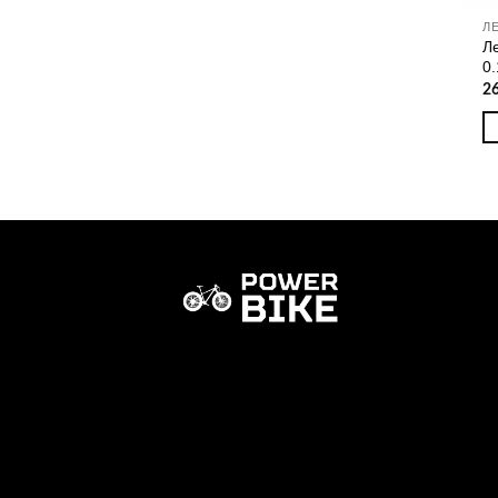
Л
Л
0
2