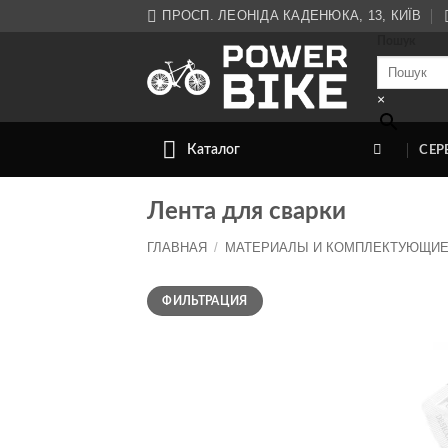
Skip
ПРОСП. ЛЕОНІДА КАДЕНЮКА, 13, КИЇВ
to
Пошук
content
×
Каталог
СЕР
Лента для сварки
ГЛАВНАЯ
/
МАТЕРИАЛЫ И КОМПЛЕКТУЮЩИЕ
Минимальная
Максимальная
ФИЛЬТРАЦИЯ
цена
цена