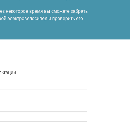
ез некоторое время вы сможете забрать
вой электровелосипед и проверить его
льтации