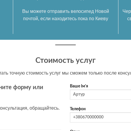
Вы можете отправить велосипед Новой
Чер
почтой, если находитесь пока по Киеву
с
Стоимость услуг
тать точную стоимость услуг мы сможем только после консу
Ваше Ім'я
лните форму или
онсультация, обращайтесь.
Телефон