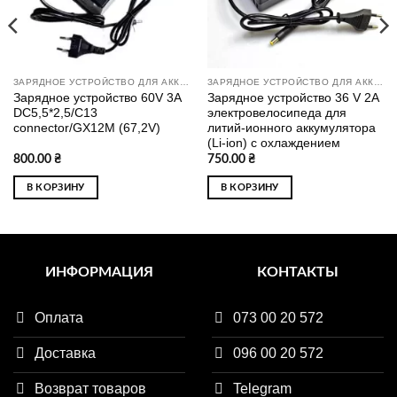
ЗАРЯДНОЕ УСТРОЙСТВО ДЛЯ АККУМУЛЯТОРОВ CC-CV
ЗАРЯДНОЕ УСТРОЙСТВО ДЛЯ АККУМУЛЯТОРОВ CC-CV
Зарядное устройство 60V 3A
Зарядное устройство 36 V 2A
DC5,5*2,5/C13
электровелосипеда для
connector/GX12M (67,2V)
литий-ионного аккумулятора
(Li-ion) с охлаждением
800.00
₴
750.00
₴
В КОРЗИНУ
В КОРЗИНУ
ИНФОРМАЦИЯ
КОНТАКТЫ
Оплата
073 00 20 572
Доставка
096 00 20 572
Возврат товаров
Telegram