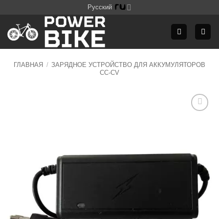
Skip
Русский
to
content
ГЛАВНАЯ
/
ЗАРЯДНОЕ УСТРОЙСТВО ДЛЯ АККУМУЛЯТОРОВ
CC-CV
Додати
до
списку
бажань