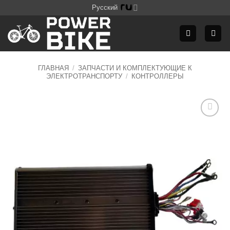
Skip
Русский
to
content
ГЛАВНАЯ
/
ЗАПЧАСТИ И КОМПЛЕКТУЮЩИЕ К
ЭЛЕКТРОТРАНСПОРТУ
/
КОНТРОЛЛЕРЫ
Додати
до
списку
бажань