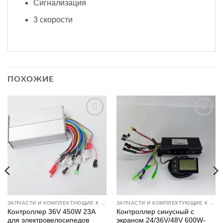
Сигнализация
3 скорости
ПОХОЖИЕ
Додати
Додати
до
до
списку
списку
бажань
бажань
ЗАПЧАСТИ И КОМПЛЕКТУЮЩИЕ К ЭЛЕКТРОТРАНСПОРТУ
ЗАПЧАСТИ И КОМПЛЕКТУЮЩИЕ К ЭЛЕКТРОТРАНСПОРТУ
Контроллер 36V 450W 23A
Контроллер синусный с
для электровелосипедов
экраном 24/36V/48V 600W-