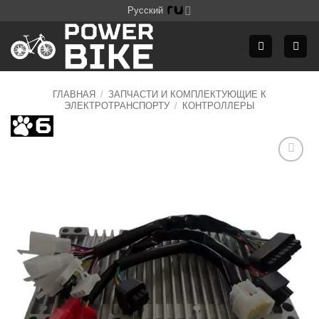
Skip
Русский
to
content
ГЛАВНАЯ
/
ЗАПЧАСТИ И КОМПЛЕКТУЮЩИЕ К
ЭЛЕКТРОТРАНСПОРТУ
/
КОНТРОЛЛЕРЫ
Додати
до
списку
бажань