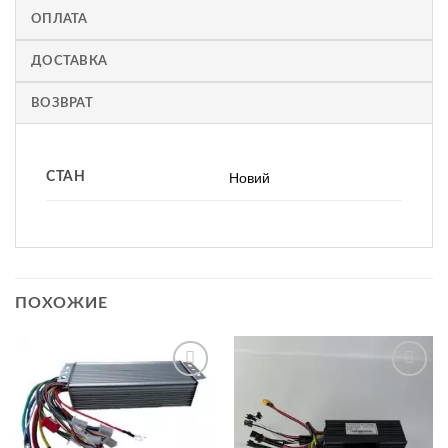
ОПЛАТА
ДОСТАВКА
ВОЗВРАТ
СТАН
Новий
ПОХОЖИЕ
Додати
Додати
до
до
списку
списку
бажань
бажань