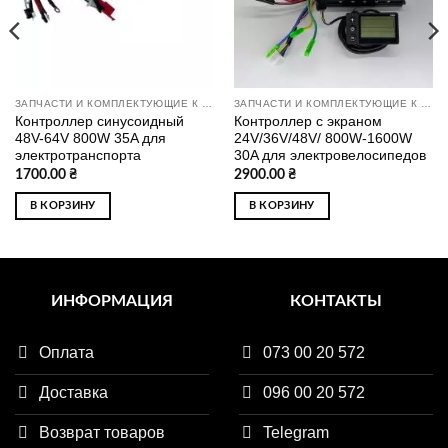
ЗАПЧАСТИ И КОМПЛЕКТУЮЩИЕ К ЭЛЕКТРОТРАНСПОРТУ
ЗАПЧАСТИ И КОМПЛЕКТУЮЩИЕ К ЭЛЕКТРОТРАНСПОРТУ
Контроллер синусоидный
Контроллер с экраном
48V-64V 800W 35A для
24V/36V/48V/ 800W-1600W
электротранспорта
30A для электровелосипедов
1700.00
₴
2900.00
₴
В КОРЗИНУ
В КОРЗИНУ
ИНФОРМАЦИЯ
КОНТАКТЫ
Оплата
073 00 20 572
Доставка
096 00 20 572
Возврат товаров
Telegram