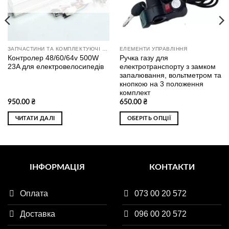
ЗАПЧАСТИНИ ТА КОМПЛЕКТУЮЧІ ДО ЕЛЕКТРОТРАНСПОРТУ
ЕЛЕМЕНТИ УПРАВЛІННЯ
Контролер 48/60/64v 500W
Ручка газу для
23A для електровелосипедів
електротранспорту з замком
запалювання, вольтметром та
кнопкою на 3 положення
комплект
950.00
₴
650.00
₴
ЧИТАТИ ДАЛІ
ОБЕРІТЬ ОПЦІЇ
Цей
товар
має
кілька
ІНФОРМАЦІЯ
КОНТАКТИ
варіантів.
Параметри
Оплата
073 00 20 572
можна
вибрати
Доставка
096 00 20 572
на
сторінці