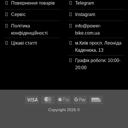
Повернення товарів
Telegram
товару
Сервіс
Instagram
Політика
info@power-
конфіденційності
bike.com.ua
Цікаві статті
м.Київ просп. Леоніда
Каденюка, 13
Графік роботи: 10:00-
20:00
Visa
MasterCard
Apple
Google
Invoice
Pay
Pay
Copyright 2026 ©