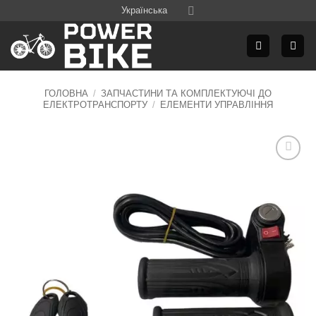
Skip
Українська
to
content
ГОЛОВНА
/
ЗАПЧАСТИНИ ТА КОМПЛЕКТУЮЧІ ДО
ЕЛЕКТРОТРАНСПОРТУ
/
ЕЛЕМЕНТИ УПРАВЛІННЯ
Додати
до
списку
бажань