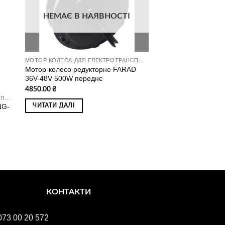
о
до
ску
списку
ань
бажань
НЕМАЄ В НАЯВНОСТІ
МОТОР КОЛЕСА ДЛЯ ЕЛЕКТРОТРАНСПОРТУ
Мотор-колесо редукторне FARAD
36V-48V 500W переднє
4850.00
₴
МОТОР КОЛЕСА ДЛЯ ЕЛЕКТРОТРАНСПОРТУ
NG-
ЧИТАТИ ДАЛІ
КОНТАКТИ
073 00 20 572