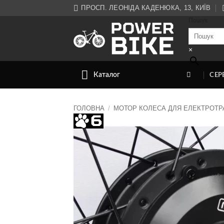
Skip
ПРОСП. ЛЕОНІДА КАДЕНЮКА, 13, КИЇВ
to
Пошук
content
×
Каталог
СЕР
ГОЛОВНА
/
МОТОР КОЛЕСА ДЛЯ ЕЛЕКТРОТР