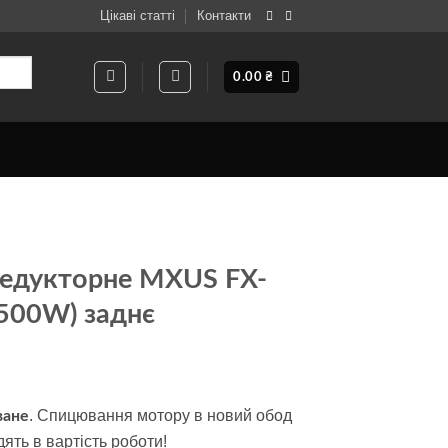
Цікаві статті
Контакти
0.00
₴
едукторне MXUS FX-
500W) заднє
. Спицювання мотору в новий обод
ване
дять в вартість роботи!