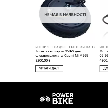
до
до
списку
списку
бажань
бажань
НЕМАЄ В НАЯВНОСТІ
МОТОР КОЛЕСА ДЛЯ ЕЛЕКТРОТРАНСПОРТУ
МОТОР КОЛЕСА ДЛЯ ЕЛЕКТРОСАМОКАТІВ
дукторне MXUS FX-
Колесо з мотором 350W для
Мото
00W) переднє
електросамоката Xiaomi Mi M365
08 3
3200.00
₴
4800
ИК
ЧИТАТИ ДАЛІ
ДО