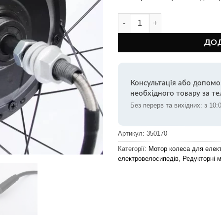
Мотор-колесо редукторне MXUS
ДО
Консультація або допомо
необхідного товару за т
Без перерв та вихідних: з 10:
Артикул:
350170
Категорії:
Мотор колеса для елек
електровелосипедів
,
Редукторні 