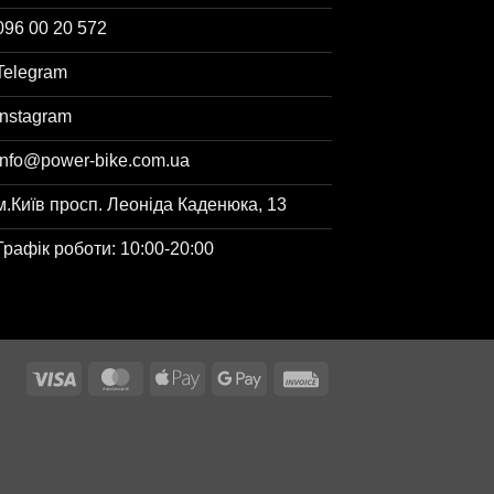
096 00 20 572
Telegram
Instagram
info@power-bike.com.ua
м.Київ просп. Леоніда Каденюка, 13
Графік роботи: 10:00-20:00
Visa
MasterCard
Apple
Google
Invoice
Pay
Pay