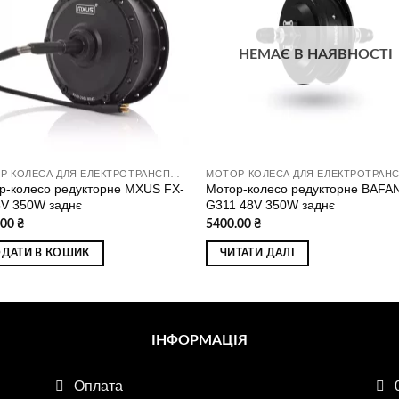
до
д
списку
спи
бажань
баж
НЕМАЄ В НАЯВНОСТІ
МОТОР КОЛЕСА ДЛЯ ЕЛЕКТРОТРАНСПОРТУ
р-колесо редукторне MXUS FX-
Мотор-колесо редукторне BAFA
6V 350W заднє
G311 48V 350W заднє
.00
₴
5400.00
₴
ДАТИ В КОШИК
ЧИТАТИ ДАЛІ
ІНФОРМАЦІЯ
Оплата