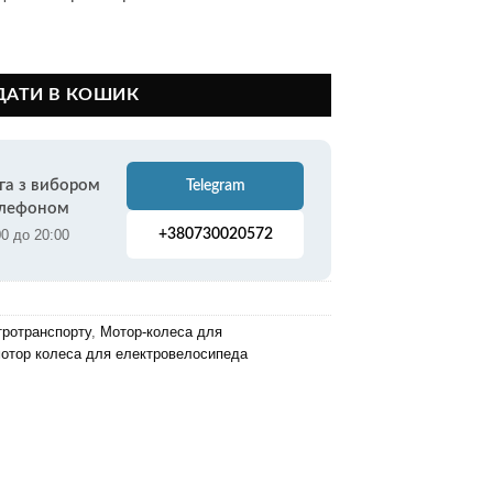
 FX-15R 48V 350W (500W) заднє кількість
ДАТИ В КОШИК
га з вибором
Telegram
елефоном
00 до 20:00
+380730020572
тротранспорту
,
Мотор-колеса для
мотор колеса для електровелосипеда