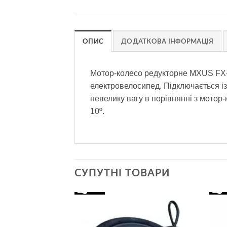
ОПИС
ДОДАТКОВА ІНФОРМАЦІЯ
Мотор-колесо редукторне MXUS FX-1
електровелосипед. Підключається із
невелику вагу в порівнянні з мотор
10º.
СУПУТНІ ТОВАРИ
Додати
Додати