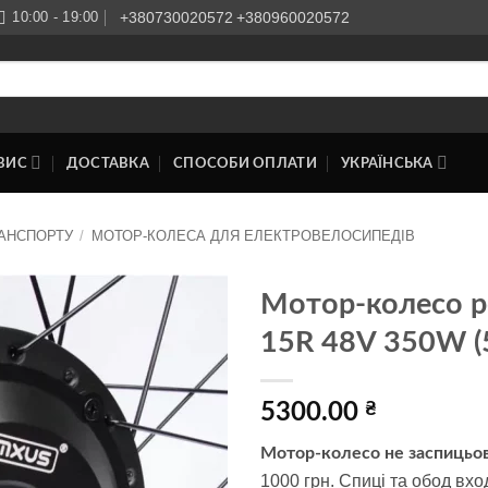
10:00 - 19:00
+380730020572
+380960020572
ВИС
ДОСТАВКА
СПОСОБИ ОПЛАТИ
УКРАЇНСЬКА
АНСПОРТУ
/
МОТОР-КОЛЕСА ДЛЯ ЕЛЕКТРОВЕЛОСИПЕДІВ
Мотор-колесо р
15R 48V 350W (
Додати
до
списку
бажань
5300.00
₴
Мотор-колесо не заспицьо
1000 грн. Спиці та обод вхо