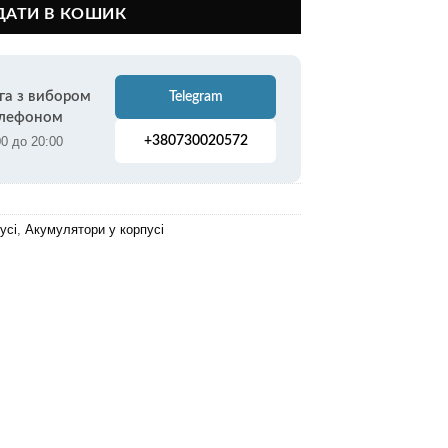
ДАТИ В КОШИК
га з вибором
Telegram
елефоном
00 до 20:00
+380730020572
усі
,
Акумулятори у корпусі