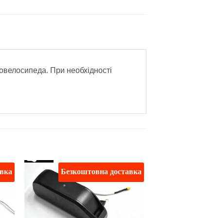
ровелосипеда. При необхідності
авка
Безкоштовна доставка
ати
Додати
о
до
ску
списку
ань
бажань