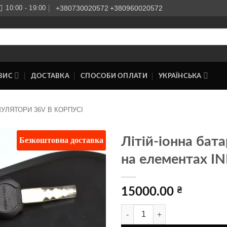
10:00 - 19:00
+380730020572
+380960020572
ВИС
ДОСТАВКА
СПОСОБИ ОПЛАТИ
УКРАЇНСЬКА
УЛЯТОРИ 36V В КОРПУСІ
Безкоштовна доставка
Літій-іонна бата
на елементах I
Додати
до
списку
бажань
15000.00
₴
Літій-іонна батарея 36v 25Ah в 