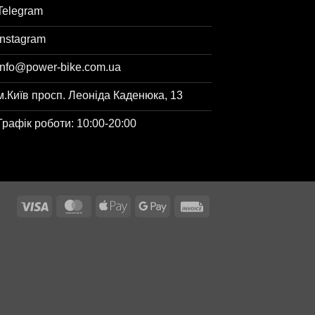
Telegram
Instagram
info@power-bike.com.ua
м.Київ просп. Леоніда Каденюка, 13
Графік роботи: 10:00-20:00
Visa
MasterCard
Apple
Google
Invoice
Pay
Pay