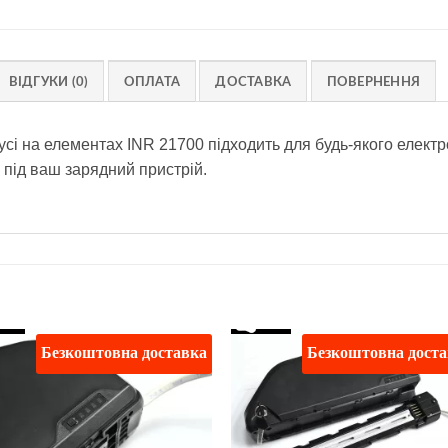
ВІДГУКИ (0)
ОПЛАТА
ДОСТАВКА
ПОВЕРНЕННЯ
пусі на елементах INR 21700 підходить для будь-якого елект
 під ваш зарядний пристрій.
Безкоштовна доставка
Безкоштовна дост
Додати
Дод
до
д
списку
спи
бажань
баж