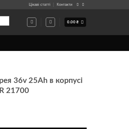
Цікаві статті
Контакти
0.00
₴
рея 36v 25Ah в корпусі
NR 21700
корпусі на елементах INR 21700 кількість