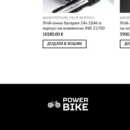
В КОРПУСІ
АКУМУЛЯТОРИ 24V В КОРПУСІ
АКУМ
ея 24v 24Ah в
Літій-іонна батарея 24v 15Ah в
Літій
нтах 18650
корпусі на елементах INR 21700
на е
10280.00
₴
5900
ИК
ДОДАТИ В КОШИК
ДО