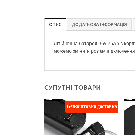
ОПИС
ДОДАТКОВА ІНФОРМАЦІЯ
Літій-іонна батарея 36v 25Ah в кор
можемо змінити роз’єм підключення
СУПУТНІ ТОВАРИ
штовна доставка
Безкоштовна доставка
Додати
Додати
до
до
списку
списку
бажань
бажань