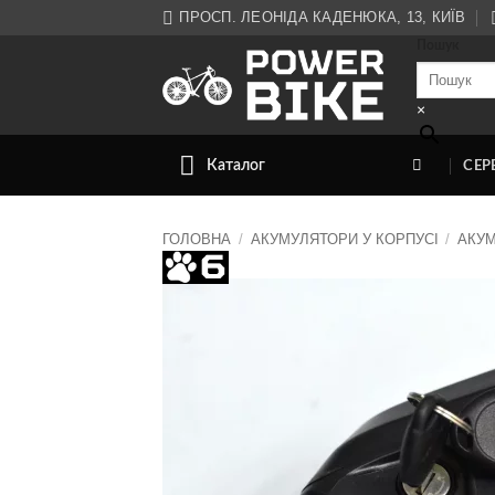
Skip
ПРОСП. ЛЕОНІДА КАДЕНЮКА, 13, КИЇВ
to
Пошук
content
×
Каталог
СЕР
ГОЛОВНА
/
АКУМУЛЯТОРИ У КОРПУСІ
/
АКУМ