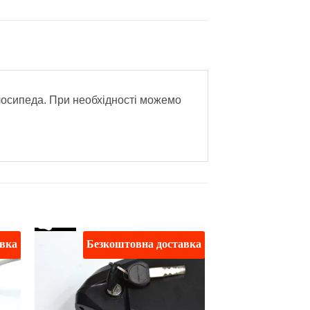
елосипеда. При необхідності можемо
авка
Безкоштовна доставка
ати
Додати
о
до
ску
списку
ань
бажань