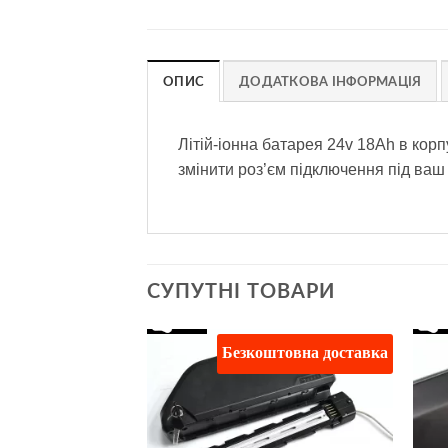
ОПИС
ДОДАТКОВА ІНФОРМАЦІЯ
Літій-іонна батарея 24v 18Ah в кор
змінити роз’єм підключення під ваш
СУПУТНІ ТОВАРИ
штовна доставка
Безкоштовна доставка
Додати
Додати
до
до
списку
списку
бажань
бажань