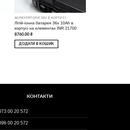
АКУМУЛЯТОРИ 36V В КОРПУСІ
Літій-іонна батарея 36v 10Ah в
корпусі на елементах INR 21700
8760.00
₴
ДОДАТИ В КОШИК
КОНТАКТИ
073 00 20 572
096 00 20 572