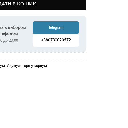
ДАТИ В КОШИК
га з вибором
Telegram
елефоном
00 до 20:00
+380730020572
усі
,
Акумулятори у корпусі