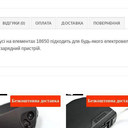
ВІДГУКИ (0)
ОПЛАТА
ДОСТАВКА
ПОВЕРНЕННЯ
пусі на елементах 18650 підходить для будь-якого електров
 зарядний пристрій.
Безкоштовна доставка
Безкоштовна дост
Додати
Дод
до
д
списку
спи
бажань
баж