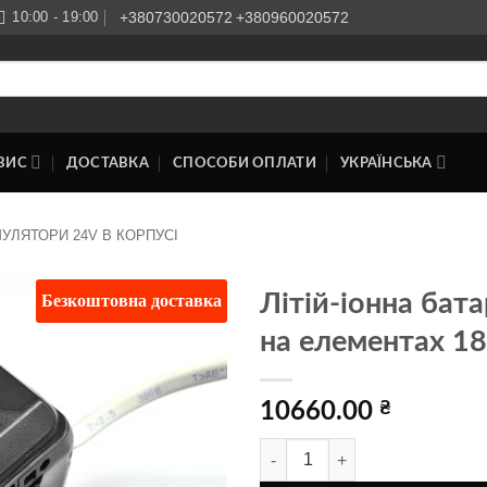
10:00 - 19:00
+380730020572
+380960020572
ВИС
ДОСТАВКА
СПОСОБИ ОПЛАТИ
УКРАЇНСЬКА
УЛЯТОРИ 24V В КОРПУСІ
Безкоштовна доставка
Літій-іонна бата
на елементах 1
Додати
до
списку
бажань
10660.00
₴
Літій-іонна батарея 24v 18Ah в 