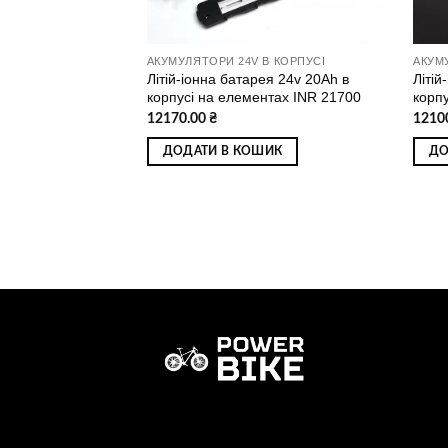
В КОРПУСІ
АКУМУЛЯТОРИ 24V В КОРПУСІ
АКУМ
ея 24v 12Ah в
Літій-іонна батарея 24v 20Ah в
Літій
нтах 18650
корпусі на елементах INR 21700
корп
12170.00
₴
1210
ИК
ДОДАТИ В КОШИК
ДО