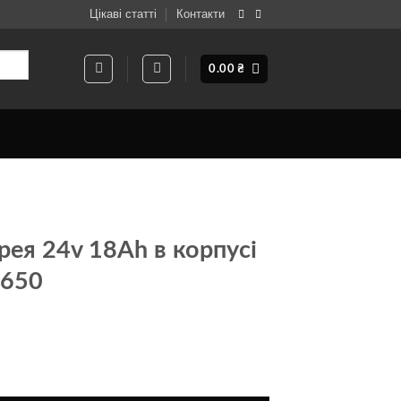
Цікаві статті
Контакти
0.00
₴
рея 24v 18Ah в корпусі
8650
корпусі на елементах 18650 кількість