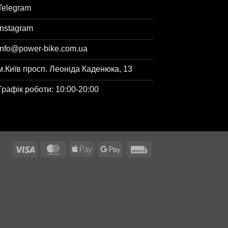
Telegram
Instagram
info@power-bike.com.ua
м.Київ просп. Леоніда Каденюка, 13
Графік роботи: 10:00-20:00
Visa
MasterCard
Apple
Google
Invoice
Pay
Pay