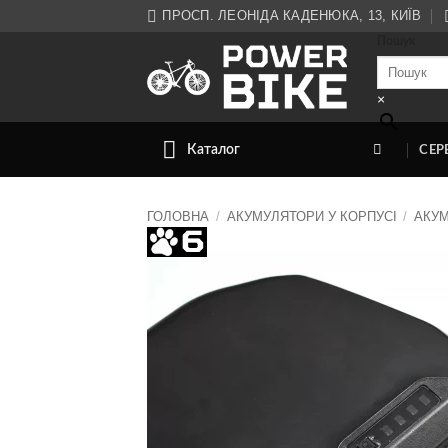
Skip
ПРОСП. ЛЕОНІДА КАДЕНЮКА, 13, КИЇВ
to
Пошук
content
×
Каталог
СЕР
ГОЛОВНА
/
АКУМУЛЯТОРИ У КОРПУСІ
/
АКУМ