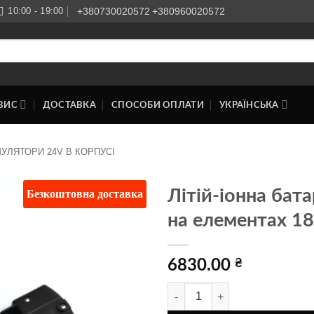
10:00 - 19:00
+380730020572
+380960020572
ВИС
ДОСТАВКА
СПОСОБИ ОПЛАТИ
УКРАЇНСЬКА
УЛЯТОРИ 24V В КОРПУСІ
Безкоштовна доставка
Літій-іонна бата
на елементах 1
Додати
до
списку
бажань
6830.00
₴
Літій-іонна батарея 24v 9Ah в к