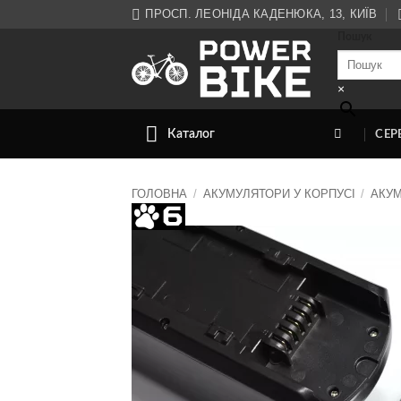
Skip
ПРОСП. ЛЕОНІДА КАДЕНЮКА, 13, КИЇВ
to
Пошук
content
×
Каталог
СЕР
ГОЛОВНА
/
АКУМУЛЯТОРИ У КОРПУСІ
/
АКУМ