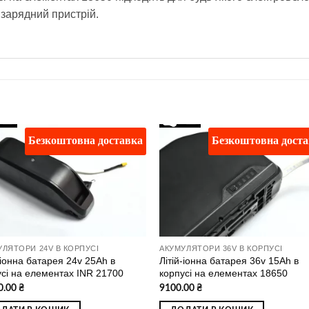
 зарядний пристрій.
Безкоштовна доставка
Безкоштовна дост
Додати
Дод
до
д
списку
спи
бажань
баж
УЛЯТОРИ 24V В КОРПУСІ
АКУМУЛЯТОРИ 36V В КОРПУСІ
-іонна батарея 24v 25Ah в
Літій-іонна батарея 36v 15Ah в
усі на елементах INR 21700
корпусі на елементах 18650
0.00
₴
9100.00
₴