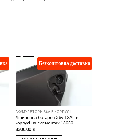
авка
Безкоштовна доставка
ати
Додати
о
до
ску
списку
ань
бажань
АКУМУЛЯТОРИ 36V В КОРПУСІ
Літій-іонна батарея 36v 12Ah в
корпусі на елементах 18650
8300.00
₴