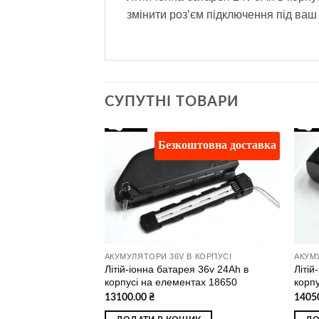
змінити роз’єм підключення під ваш
СУПУТНІ ТОВАРИ
штовна доставка
Безкоштовна доставка
Додати
Додати
до
до
списку
списку
бажань
бажань
В КОРПУСІ
АКУМУЛЯТОРИ 36V В КОРПУСІ
АКУМ
ея 24v 12Ah в
Літій-іонна батарея 36v 24Ah в
Літій
нтах 18650
корпусі на елементах 18650
корп
13100.00
₴
1405