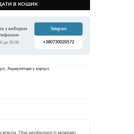
ДАТИ В КОШИК
га з вибором
Telegram
елефоном
00 до 20:00
+380730020572
усі
,
Акумулятори у корпусі
лосипеда. При необхідності можемо