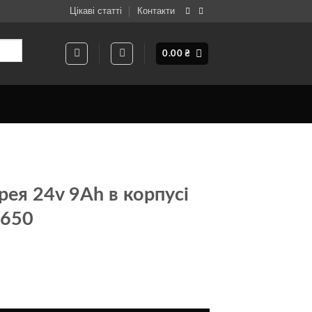
Цікаві статті
Контакти
0.00
₴
рея 24v 9Ah в корпусі
8650
орпусі на елементах 18650 кількість