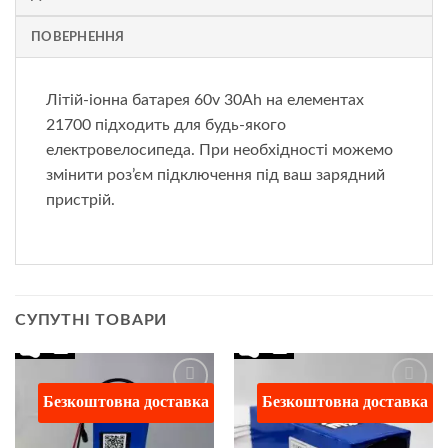
ПОВЕРНЕННЯ
Літій-іонна батарея 60v 30Ah на елементах
21700 підходить для будь-якого
електровелосипеда. При необхідності можемо
змінити роз’єм підключення під ваш зарядний
пристрій.
СУПУТНІ ТОВАРИ
Безкоштовна доставка
Безкоштовна доставка
Додати
Додати
до
до
списку
списку