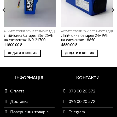
бажань
бажань
АКУМУЛЯТОРИ 36V В ТЕРМОУСАДЦІ
АКУМУЛЯТОРИ 24V В ТЕРМОУСАДЦІ
Літій-іонна батарея 36v 25Ah
Літій-іонна батарея 24v 9Ah
на елементах INR 21700
на елементах 18650
11800.00
₴
4660.00
₴
ДОДАТИ В КОШИК
ДОДАТИ В КОШИК
ІНФОРМАЦІЯ
КОНТАКТИ
Оплата
073 00 20 572
Доставка
096 00 20 572
Повернення товарів
Telegram