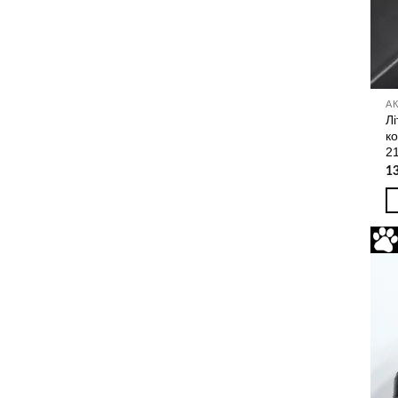
А
Лі
к
2
1