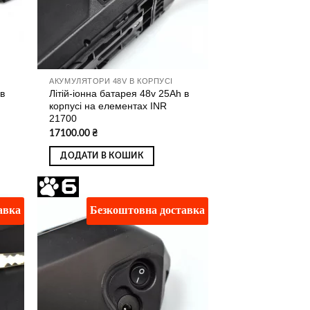
АКУМУЛЯТОРИ 48V В КОРПУСІ
в
Літій-іонна батарея 48v 25Ah в
корпусі на елементах INR
21700
17100.00
₴
ДОДАТИ В КОШИК
авка
Безкоштовна доставка
ати
Додати
о
до
ску
списку
ань
бажань