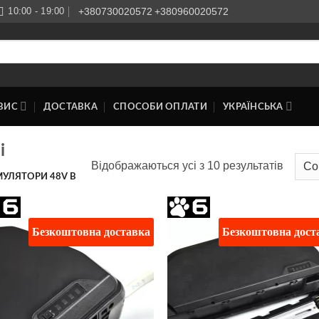
10:00 - 19:00
+380730020572
+380960020572
ВИС
ДОСТАВКА
СПОСОБИ ОПЛАТИ
УКРАЇНСЬКА
і
Відсор
Відображаються усі з 10 результатів
УЛЯТОРИ 48V В
за
популя
Безкоштовна доставка
Безкоштовна дост
Додати
Дод
до
д
списку
спи
бажань
баж