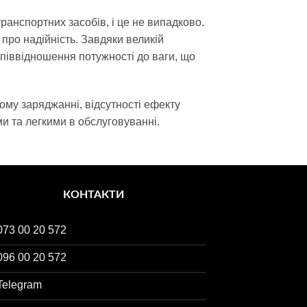
ранспортних засобів, і це не випадково.
 про надійність. Завдяки великій
співвідношення потужності до ваги, що
кому заряджанні, відсутності ефекту
ми та легкими в обслуговуванні.
КОНТАКТИ
073 00 20 572
096 00 20 572
Telegram