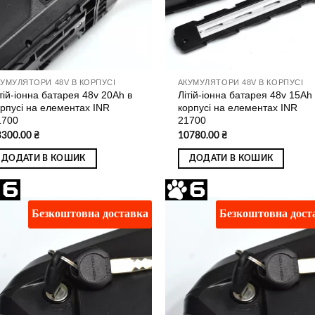
КУМУЛЯТОРИ 48V В КОРПУСІ
АКУМУЛЯТОРИ 48V В КОРПУСІ
тій-іонна батарея 48v 20Ah в
Літій-іонна батарея 48v 15Ah 
орпусі на елементах INR
корпусі на елементах INR
1700
21700
3300.00
₴
10780.00
₴
ДОДАТИ В КОШИК
ДОДАТИ В КОШИК
Безкоштовна доставка
Безкоштовна дост
Додати
Дод
до
д
списку
спи
бажань
баж