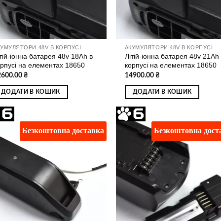
КУМУЛЯТОРИ 48V В КОРПУСІ
АКУМУЛЯТОРИ 48V В КОРПУСІ
тій-іонна батарея 48v 18Ah в
Літій-іонна батарея 48v 21Ah 
орпусі на елементах 18650
корпусі на елементах 18650
2600.00
₴
14900.00
₴
ДОДАТИ В КОШИК
ДОДАТИ В КОШИК
Безкоштовна доставка
Безкоштовна дост
Додати
Дод
до
д
списку
спи
бажань
баж