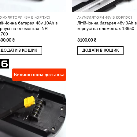
КУМУЛЯТОРИ 48V В КОРПУСІ
АКУМУЛЯТОРИ 48V В КОРПУСІ
тій-іонна батарея 48v 10Ah в
Літій-іонна батарея 48v 9Ah в
орпусі на елементах INR
корпусі на елементах 18650
1700
800.00
₴
8100.00
₴
ДОДАТИ В КОШИК
ДОДАТИ В КОШИК
Безкоштовна доставка
Додати
до
списку
бажань