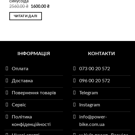
синусоїда
Оригінальна
Поточна
2560.00
₴
1600.00
₴
ціна:
ціна:
2560.00 ₴.
1600.00 ₴.
ЧИТАТИ ДАЛІ
ІНФОРМАЦІЯ
КОНТАКТИ
Оплата
073 00 20 572
Доставка
096 00 20 572
Повернення товарів
Telegram
Сервіс
Instagram
Політика
info@power-
конфіденційності
bike.com.ua