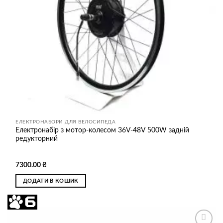
ЕЛЕКТРОНАБОРИ ДЛЯ ВЕЛОСИПЕДА
Електронабір з мотор-колесом 36V-48V 500W задній
редукторний
Оцінено в
7300.00
₴
5
з 5
ДОДАТИ В КОШИК