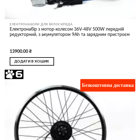
ЕЛЕКТРОНАБОРИ ДЛЯ ВЕЛОСИПЕДА
Електронабір з мотор-колесом 36V-48V 500W передній
редукторний, з акумулятором 9Ah та зарядним пристроєм
Оцінено в
13900.00
₴
5
з 5
ДОДАТИ В КОШИК
Безкоштовна доставка
Додати
до
списку
бажань