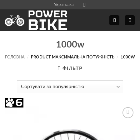
Skip
Українська
to
content
1000w
ГОЛОВНА
/
PRODUCT МАКСИМАЛЬНА ПОТУЖНІСТЬ
/
1000W
ФІЛЬТР
Додати
до
списку
бажань