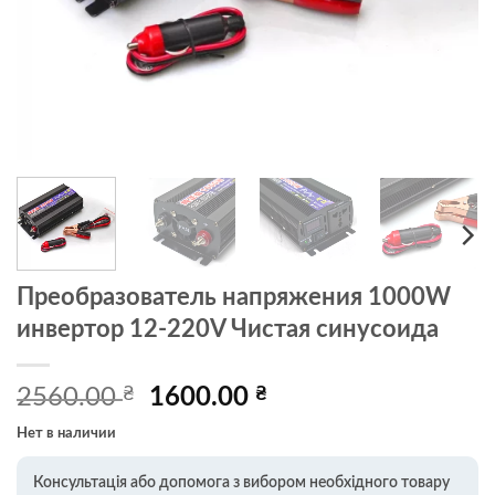
Преобразователь напряжения 1000W
инвертор 12-220V Чистая синусоида
Первоначальная
Текущая
2560.00
₴
1600.00
₴
цена
цена:
Нет в наличии
составляла
1600.00 ₴.
2560.00 ₴.
Консультація або допомога з вибором необхідного товару