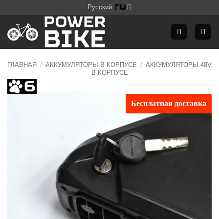
Skip
Русский
to
content
ГЛАВНАЯ
/
АККУМУЛЯТОРЫ В КОРПУСЕ
/
АККУМУЛЯТОРЫ 48V
В КОРПУСЕ
Бесплатная доставка
Додати
до
списку
бажань