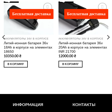
Бесплатная доставка
Бесплатная доставка
Додати
Додати
до
до
списку
списку
бажань
бажань
АККУМУЛЯТОРЫ 36V В КОРПУСЕ
АККУМУЛЯТОРЫ 36V В КОРПУСЕ
Литий-ионная батарея 36v
Литий-ионная батарея 36v
18Ah в корпусе на элементах
20Ah в корпусе на элементах
18650
INR 21700
10350.00
₴
12000.00
₴
В КОРЗИНУ
В КОРЗИНУ
ИНФОРМАЦИЯ
КОНТАКТЫ