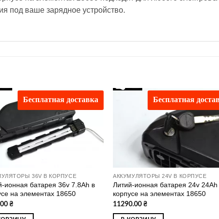
я под ваше зарядное устройство.
Бесплатная доставка
Бесплатная доста
Додати
Дод
до
д
списку
спи
бажань
баж
МУЛЯТОРЫ 36V В КОРПУСЕ
АККУМУЛЯТОРЫ 24V В КОРПУСЕ
й-ионная батарея 36v 7.8Ah в
Литий-ионная батарея 24v 24Ah
усе на элементах 18650
корпусе на элементах 18650
.00
₴
11290.00
₴