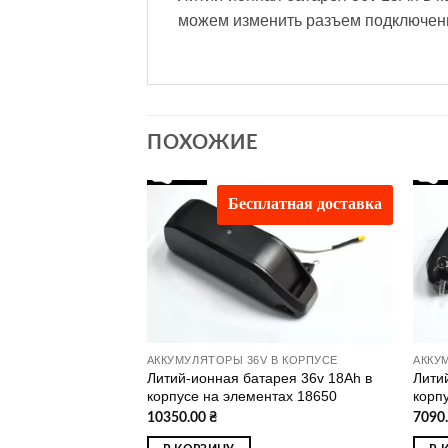
можем изменить разъем подключени
ПОХОЖИЕ
латная доставка
Бесплатная доставка
Додати
Додати
до
до
списку
списку
бажань
бажань
 В КОРПУСЕ
АККУМУЛЯТОРЫ 36V В КОРПУСЕ
АККУ
арея 24v 7.8Ah в
Литий-ионная батарея 36v 18Ah в
Лити
нтах 18650
корпусе на элементах 18650
корп
10350.00
₴
7090