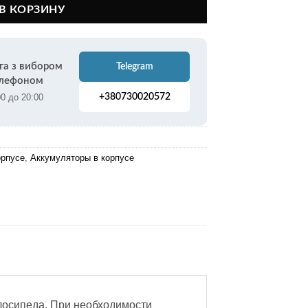
В КОРЗИНУ
га з вибором
Telegram
елефоном
00 до 20:00
+380730020572
орпусе
,
Аккумуляторы в корпусе
елосипеда. При необходимости