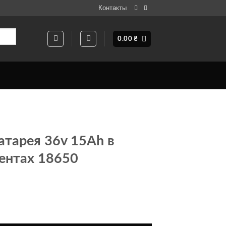
Контакты
0.00
₴
атарея 36v 15Ah в
ментах 18650
я батарея 36v 15Ah в корпусе на элементах 18650