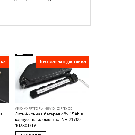
вка
Бесплатная доставка
ати
Додати
о
до
ску
списку
ань
бажань
АККУМУЛЯТОРЫ 48V В КОРПУСЕ
 в
Литий-ионная батарея 48v 15Ah в
корпусе на элементах INR 21700
10780.00
₴