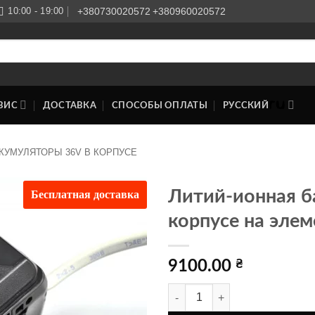
10:00 - 19:00
+380730020572
+380960020572
ВИС
ДОСТАВКА
СПОСОБЫ ОПЛАТЫ
РУССКИЙ
КУМУЛЯТОРЫ 36V В КОРПУСЕ
Бесплатная доставка
Литий-ионная б
корпусе на эле
Додати
до
списку
бажань
9100.00
₴
Количество товара Литий-ионна