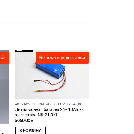
вка
Бесплатная доставка
ати
Додати
о
до
ску
списку
ань
бажань
АККУМУЛЯТОРЫ 24V В ТЕРМОУСАДКЕ
Литий-ионная батарея 24v 10Ah на
элементах INR 21700
5050.00
₴
КЕ
В КОРЗИНУ