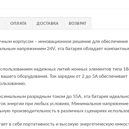
)
ОПЛАТА
ДОСТАВКА
ВОЗВРАТ
очным корпусом – инновационное решение для обеспечения 
льным напряжением 24V, эта батарея обладает компактны
использованием надежных литий-ионных элементов типа 18
 вашего оборудования. Ток зарядки от 2 до 5A обеспечивае
пользованию.
аксимальным разрядным током до 55A, эта батарея идеальн
ток энергии при любых условиях. Минимальное напряжение 
ьную производительность в различных сценариях использов
четает в себе портативность и высокую энергетическую емко