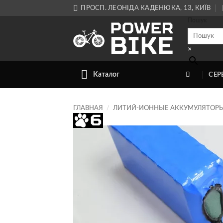
Skip
ПРОСП. ЛЕОНІДА КАДЕНЮКА, 13, КИЇВ
to
Пошук
content
×
Каталог
СЕР
ГЛАВНАЯ
/
ЛИТИЙ-ИОННЫЕ АККУМУЛЯТОР