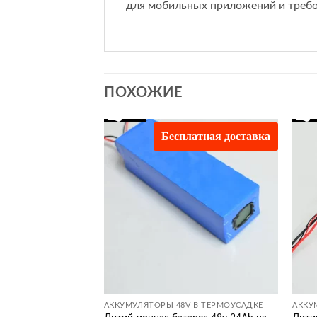
для мобильных приложений и требо
ПОХОЖИЕ
латная доставка
Бесплатная доставка
Додати
Додати
до
до
списку
списку
бажань
бажань
V В ТЕРМОУСАДКЕ
АККУМУЛЯТОРЫ 48V В ТЕРМОУСАДКЕ
АККУ