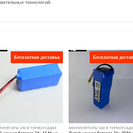
вательных технологий.
Бесплатная доставка
Бесплатная доста
Додати
Дод
до
д
списку
спи
бажань
баж
МУЛЯТОРЫ 24V В ТЕРМОУСАДКЕ
АККУМУЛЯТОРЫ 36V В ТЕРМОУСАД