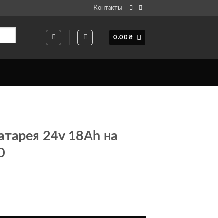
Контакты
0.00
₴
атарея 24v 18Ah на
0
я батарея 24v 18Ah на элементах 18650