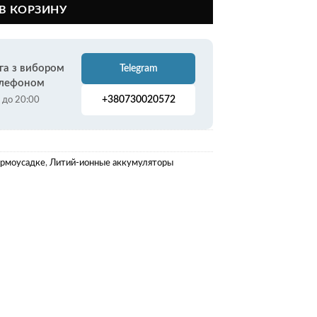
В КОРЗИНУ
га з вибором
Telegram
елефоном
+380730020572
0 до 20:00
ермоусадке
,
Литий-ионные аккумуляторы