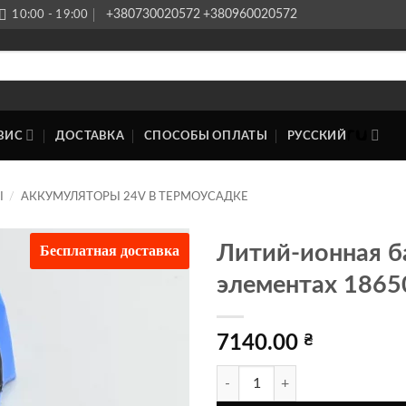
+380730020572
+380960020572
10:00 - 19:00
ВИС
ДОСТАВКА
СПОСОБЫ ОПЛАТЫ
РУССКИЙ
Ы
/
АККУМУЛЯТОРЫ 24V В ТЕРМОУСАДКЕ
Бесплатная доставка
Литий-ионная б
элементах 1865
Додати
до
списку
бажань
7140.00
₴
Количество товара Литий-ионна