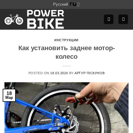
Skip
Русский
to
content
ИНСТРУКЦИИ
Как установить заднее мотор-
колесо
POSTED ON
18.03.2024
BY
АРТУР ПІСКУНОВ
18
Мар